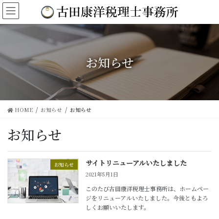
コ
ナ
ン
ビ
テ
ゲ
ン
ー
ツ
シ
に
ョ
お知らせ
移
ン
動
に
移
動
HOME
お知らせ
お知らせ
お知らせ
サイトリニューアルいたしました
お知らせ
2021年5月1日
このたび古田康洋税理士事務所は、ホームペー
ジをリニューアルいたしました。今後ともよろ
しくお願いいたします。